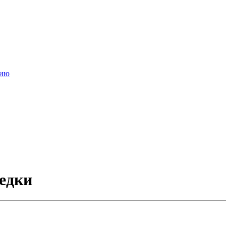
нию
едки