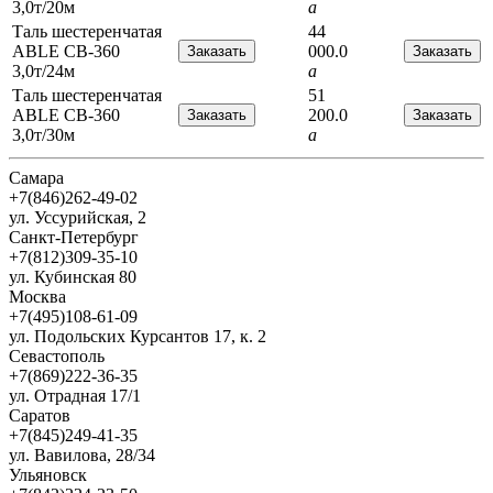
3,0т/20м
a
Таль шестеренчатая
44
ABLE CB-360
000.0
3,0т/24м
a
Таль шестеренчатая
51
ABLE CB-360
200.0
3,0т/30м
a
Самара
+7(846)262-49-02
ул. Уссурийская, 2
Санкт-Петербург
+7(812)309-35-10
ул. Кубинская 80
Москва
+7(495)108-61-09
ул. Подольских Курсантов 17, к. 2
Севастополь
+7(869)222-36-35
ул. Отрадная 17/1
Саратов
+7(845)249-41-35
ул. Вавилова, 28/34
Ульяновск