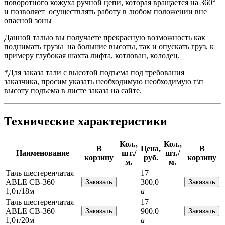
поворотного кожуха ручной цепи, которая вращается на 360°
и позволяет осуществлять работу в любом положении вне
опасной зоны
Данной талью вы получаете прекрасную возможность как
поднимать грузы на большие высоты, так и опускать груз, к
примеру глубокая шахта лифта, котлован, колодец.
*Для заказа тали с высотой подъема под требования
заказчика, просим указать необходимую необходимую г\п
высоту подъема в листе заказа на сайте.
Технические характеристики
Кол.,
Кол.,
В
Цена,
В
Наименование
шт./
шт./
корзину
руб.
корзину
м.
м.
Таль шестеренчатая
17
ABLE CB-360
300.0
1,0т/18м
a
Таль шестеренчатая
17
ABLE CB-360
900.0
1,0т/20м
a