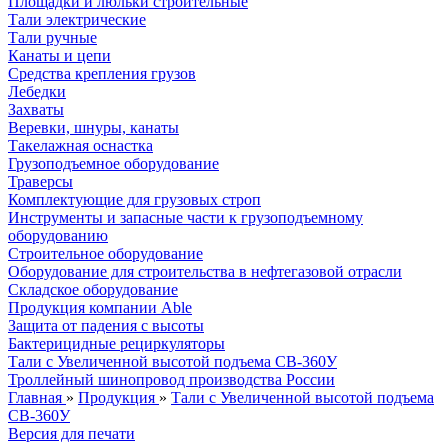
Площадки и люльки строительные
Тали электрические
Тали ручные
Канаты и цепи
Средства крепления грузов
Лебедки
Захваты
Веревки, шнуры, канаты
Такелажная оснастка
Грузоподъемное оборудование
Траверсы
Комплектующие для грузовых строп
Инструменты и запасные части к грузоподъемному
оборудованию
Строительное оборудование
Оборудование для строительства в нефтегазовой отрасли
Складское оборудование
Продукция компании Able
Защита от падения с высоты
Бактерицидные рециркуляторы
Тали с Увеличенной высотой подъема СВ-360У
Троллейный шинопровод производства России
Главная
»
Продукция
»
Тали с Увеличенной высотой подъема
СВ-360У
Версия для печати