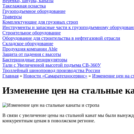
Веревки, шнуры, канаты
Такелажная оснастка
Грузоподъемное оборудование
Траверсы
Комплектующие для грузовых строп
Инструменты и запасные части к грузоподъемному оборудова
Строительное оборудование
Оборудование для строительства в нефтегазовой отрасли
Складское оборудование
Продукция компании Able
Защита от падения с высоты
Бактерицидные рециркуляторы
Тали с Увеличенной высотой подъема СВ-360У
Троллейный шинопровод производства России
Главная
»
Новости «Самаратехносервис»
»
Изменение цен на с
Изменение цен на стальные к
В связи с увеличение цены на стальной канат мы были вынуж
конкурентным ценам в поволжском регионе.