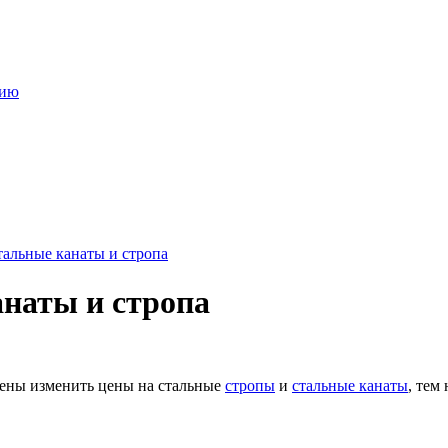
нию
тальные канаты и стропа
анаты и стропа
дены изменить цены на стальные
стропы
и
стальные канаты
, тем