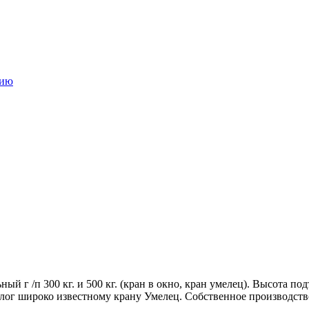
нию
й г /п 300 кг. и 500 кг. (кран в окно, кран умелец). Высота п
алог широко известному крану Умелец. Собственное производст