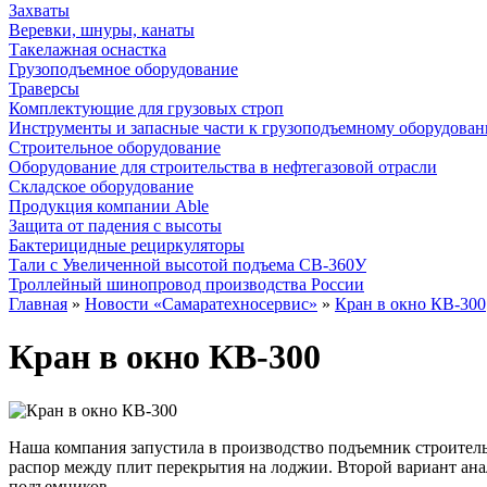
Захваты
Веревки, шнуры, канаты
Такелажная оснастка
Грузоподъемное оборудование
Траверсы
Комплектующие для грузовых строп
Инструменты и запасные части к грузоподъемному оборудова
Строительное оборудование
Оборудование для строительства в нефтегазовой отрасли
Складское оборудование
Продукция компании Able
Защита от падения с высоты
Бактерицидные рециркуляторы
Тали с Увеличенной высотой подъема СВ-360У
Троллейный шинопровод производства России
Главная
»
Новости «Самаратехносервис»
»
Кран в окно КВ-300
Кран в окно КВ-300
Наша компания запустила в производство подъемник строительны
распор между плит перекрытия на лоджии. Второй вариант ан
подъемников.