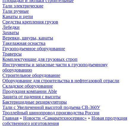
Площадки и люльки строительные
Тали электрические
Тали ручные
Канаты и цепи
Средства крепления грузов
Лебедки
Захваты
Веревки, шнуры, канаты
Такелажная оснастка
Грузоподъемное оборудование
Траверсы
Комплектующие для грузовых строп
Инструменты и запасные части к грузоподъемному
оборудованию
Строительное оборудование
Оборудование для строительства в нефтегазовой отрасли
Складское оборудование
Продукция компании Able
Защита от падения с высоты
Бактерицидные рециркуляторы
Тали с Увеличенной высотой подъема СВ-360У
Троллейный шинопровод производства России
Главная
»
Новости «Самаратехносервис»
»
Новая продукция
собственного изготовления