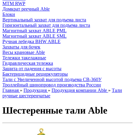
МТМ RWP
Домкрат реечный Able
Блоки
Вертикальный захват для подъема листа
Горизонтальный захват для подъема листа
Магнитный захват ABLE PML
Магнитный захват ABLE SML
Ручная лебедка BHW ABLE
Захваты для бочек
Весы крановые Able
Тележки такелажные
Гидравлическая тележка
Защита от падения с высоты
Бактерицидные рециркуляторы
Тали с Увеличенной высотой подъема СВ-360У
Троллейный шинопровод производства России
Главная
»
Продукция
»
Продукция компании Able
»
Тали
ручные шестеренчатые
Шестеренные тали Able