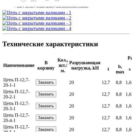
Технические характеристики
Р
Кол.,
В
Разрушающая
Наименование
шт./
b,
корзину
нагрузка, kH
t
s
м.
max
Цепь П-12,7-
20
12,7
8,8
1,6
20-1-1
Цепь П-12,7-
20
12,7
8,8
1,6
20-2-1
Цепь П-12,7-
20
12,7
8,8
1,6
20-3-1
Цепь П-12,7-
20
12,7
8,8
1,6
20-4-1
Цепь П-12,7-
20
12,7
8,8
1,6