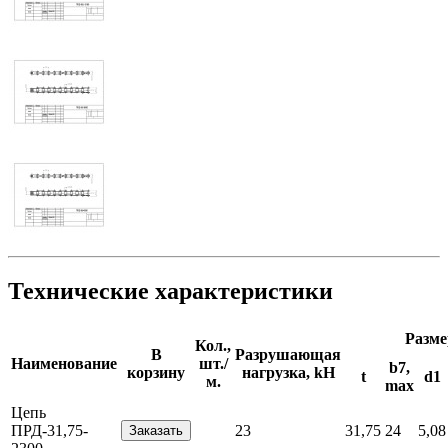
Технические характеристики
Разме
Кол.,
В
Разрушающая
Наименование
шт./
b7,
корзину
нагрузка, kH
t
d1
м.
max
Цепь
ПРД-31,75-
23
31,75
24
5,08