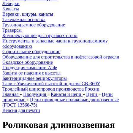
Лебедки
Захваты
Веревки, шнуры, канаты
Такелажная оснастка
Грузоподъемное оборудование
Траверсы
Комплектующие для грузовых строп
Инструменты и запасные части к грузоподъемному
оборудованию
Строительное оборудование
Оборудование для строительства в нефтегазовой отрасли
Складское оборудование
Продукция компании Able
Защита от падения с высоты
Бактерицидные рециркуляторы
Тали с Увеличенной высотой подъема СВ-360У
Троллейный шинопровод производства России
Главная
»
Продукция
»
Канаты и цепи
»
Цепи
»
Цепи
приводные
»
Цепи приводные роликовые длинозвенные
(ГОСТ 13568-75)
Версия для печати
Роликовая длиннозвенная