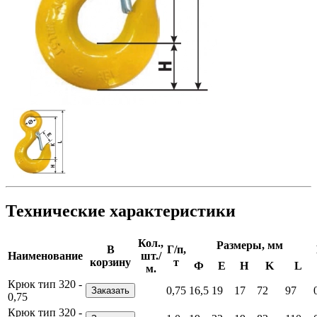
Технические характеристики
Кол.,
Размеры, мм
В
Г/п,
Наименование
шт./
корзину
т
Ф
E
H
K
L
м.
Крюк тип 320 -
0,75
16,5
19
17
72
97
0,75
Крюк тип 320 -