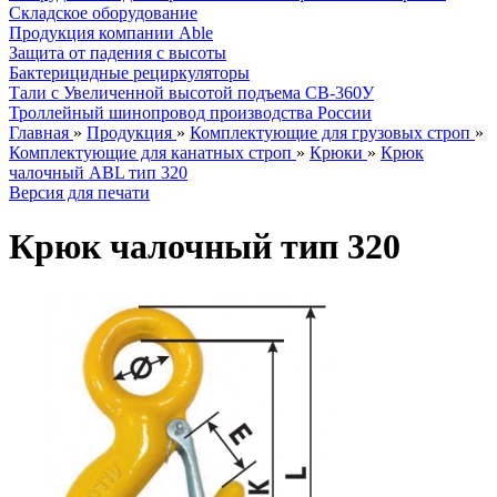
Складское оборудование
Продукция компании Able
Защита от падения с высоты
Бактерицидные рециркуляторы
Тали с Увеличенной высотой подъема СВ-360У
Троллейный шинопровод производства России
Главная
»
Продукция
»
Комплектующие для грузовых строп
»
Комплектующие для канатных строп
»
Крюки
»
Крюк
чалочный ABL тип 320
Версия для печати
Крюк чалочный тип 320