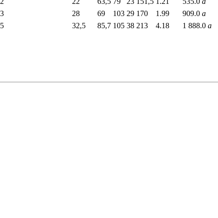
2
22
63,5
79
23
151,5
1.21
535.0
a
3
28
69
103
29
170
1.99
909.0
a
5
32,5
85,7
105
38
213
4.18
1 888.0
a