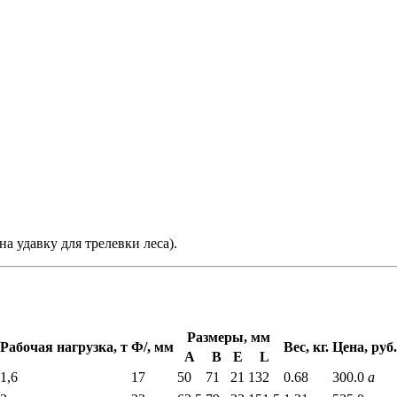
а удавку для трелевки леса).
Размеры, мм
Рабочая нагрузка, т
Ф/, мм
Вес, кг.
Цена, руб.
A
B
E
L
1,6
17
50
71
21
132
0.68
300.0
a