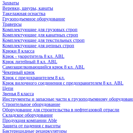
Захваты
Веревки, шнуры, канаты
Такелажная оснастка
Грузоподъемное оборудование
Траверсы
Комплектующие для грузовых строп
Комплектующие для канатных строп
Комплектующие для текстильных строп
Комплектующие для цепных строп
Крюки 8 класса
Крюк - укоротитель 8 кл. ABL
Крюк литейный 8 кл. ABL
Самозащелкивающийся крюк 8 кл. ABL
Чекерный крюк
Крюк с предохранителем 8 кл.
Крюк вилочного соединения с предохранителем 8 кл. ABL
Цепи
Звенья 8 класса
Инструменты и запасные части к грузоподъемному оборудова
Строительное оборудование
Оборудование для строительства в нефтегазовой отрасли
Складское оборудование
Продукция компании Able
Защита от падения с высоты
Бактерицидные рециркуляторы