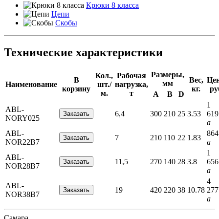
Крюки 8 класса
Цепи
Скобы
Технические характеристики
Размеры,
Кол.,
Рабочая
В
Вес,
Цен
мм
Наименование
шт./
нагрузка,
корзину
кг.
ру
м.
т
A
B
D
1
ABL-
6,4
300
210
25
3.53
619
NORY025
a
ABL-
864
7
210
110
22
1.83
NOR22B7
a
1
ABL-
11,5
270
140
28
3.8
656
NOR28B7
a
4
ABL-
19
420
220
38
10.78
277
NOR38B7
a
Самара