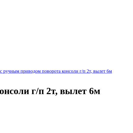
 ручным приводом поворота консоли г/п 2т, вылет 6м
нсоли г/п 2т, вылет 6м