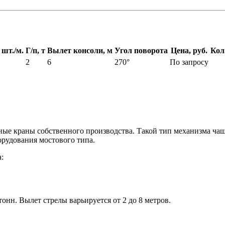
 шт./м.
Г/п, т
Вылет консоли, м
Угол поворота
Цена, руб.
Кол.
2
6
270°
По запросу
ные краны собственного производства. Такой тип механизма ча
орудования мостового типа.
:
тонн. Вылет стрелы варьируется от 2 до 8 метров.