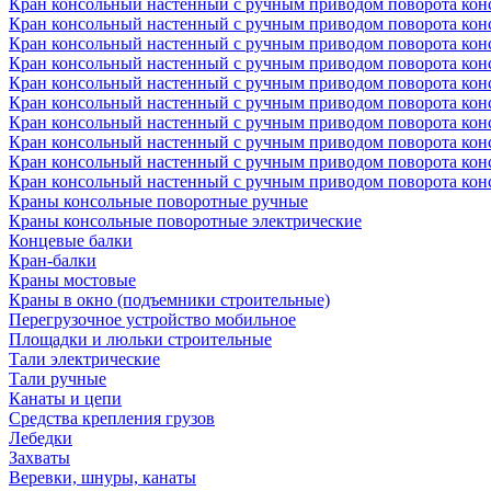
Кран консольный настенный с ручным приводом поворота консо
Кран консольный настенный с ручным приводом поворота консо
Кран консольный настенный с ручным приводом поворота консо
Кран консольный настенный с ручным приводом поворота консо
Кран консольный настенный с ручным приводом поворота консо
Кран консольный настенный с ручным приводом поворота консо
Кран консольный настенный с ручным приводом поворота консо
Кран консольный настенный с ручным приводом поворота консо
Кран консольный настенный с ручным приводом поворота консо
Кран консольный настенный с ручным приводом поворота консо
Краны консольные поворотные ручные
Краны консольные поворотные электрические
Концевые балки
Кран-балки
Краны мостовые
Краны в окно (подъемники строительные)
Перегрузочное устройство мобильное
Площадки и люльки строительные
Тали электрические
Тали ручные
Канаты и цепи
Средства крепления грузов
Лебедки
Захваты
Веревки, шнуры, канаты