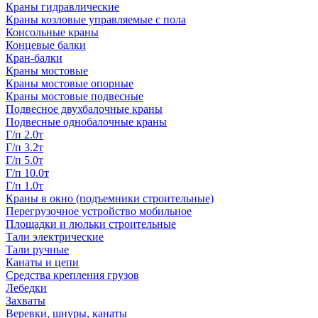
Краны гидравлические
Краны козловые управляемые с пола
Консольные краны
Концевые балки
Кран-балки
Краны мостовые
Краны мостовые опорные
Краны мостовые подвесные
Подвесное двухбалочные краны
Подвесные однобалочные краны
Г/п 2.0т
Г/п 3.2т
Г/п 5.0т
Г/п 10.0т
Г/п 1.0т
Краны в окно (подъемники строительные)
Перегрузочное устройство мобильное
Площадки и люльки строительные
Тали электрические
Тали ручные
Канаты и цепи
Средства крепления грузов
Лебедки
Захваты
Веревки, шнуры, канаты