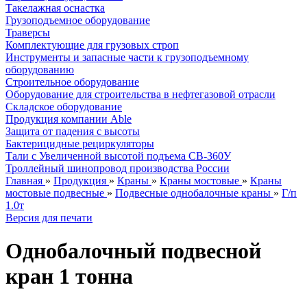
Такелажная оснастка
Грузоподъемное оборудование
Траверсы
Комплектующие для грузовых строп
Инструменты и запасные части к грузоподъемному
оборудованию
Строительное оборудование
Оборудование для строительства в нефтегазовой отрасли
Складское оборудование
Продукция компании Able
Защита от падения с высоты
Бактерицидные рециркуляторы
Тали с Увеличенной высотой подъема СВ-360У
Троллейный шинопровод производства России
Главная
»
Продукция
»
Краны
»
Краны мостовые
»
Краны
мостовые подвесные
»
Подвесные однобалочные краны
»
Г/п
1.0т
Версия для печати
Однобалочный подвесной
кран 1 тонна