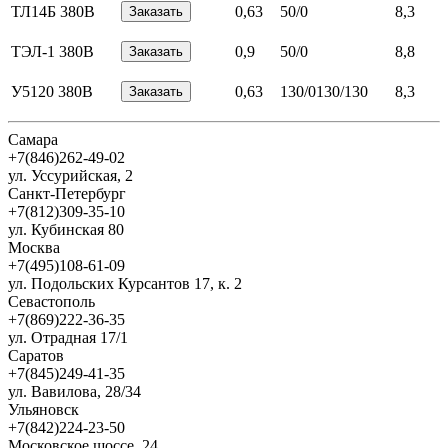
ТЛ14Б 380В
0,63
50/0
8,3
ТЭЛ-1 380В
0,9
50/0
8,8
У5120 380В
0,63
130/0130/130
8,3
Самара
+7(846)262-49-02
ул. Уссурийская, 2
Санкт-Петербург
+7(812)309-35-10
ул. Кубинская 80
Москва
+7(495)108-61-09
ул. Подольских Курсантов 17, к. 2
Севастополь
+7(869)222-36-35
ул. Отрадная 17/1
Саратов
+7(845)249-41-35
ул. Вавилова, 28/34
Ульяновск
+7(842)224-23-50
Московское шоссе, 24