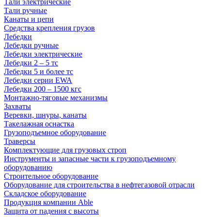
Тали электрические
Тали ручные
Канаты и цепи
Средства крепления грузов
Лебедки
Лебедки ручные
Лебедки электрические
Лебедки 2 – 5 тс
Лебедки 5 и более тс
Лебедки серии EWA
Лебедки 200 – 1500 кгс
Монтажно-тяговые механизмы
Захваты
Веревки, шнуры, канаты
Такелажная оснастка
Грузоподъемное оборудование
Траверсы
Комплектующие для грузовых строп
Инструменты и запасные части к грузоподъемному
оборудованию
Строительное оборудование
Оборудование для строительства в нефтегазовой отрасли
Складское оборудование
Продукция компании Able
Защита от падения с высоты