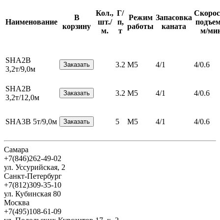
Кол.,
Г/
Скорос
В
Режим
Запасовка
Наименование
шт./
п,
подъем
корзину
работы
каната
м.
т
м/ми
SHA2B
3.2
M5
4/1
4/0.6
3,2т/9,0м
SHA2B
3.2
M5
4/1
4/0.6
3,2т/12,0м
SHA3B 5т/9,0м
5
M5
4/1
4/0.6
Самара
+7(846)262-49-02
ул. Уссурийская, 2
Санкт-Петербург
+7(812)309-35-10
ул. Кубинская 80
Москва
+7(495)108-61-09