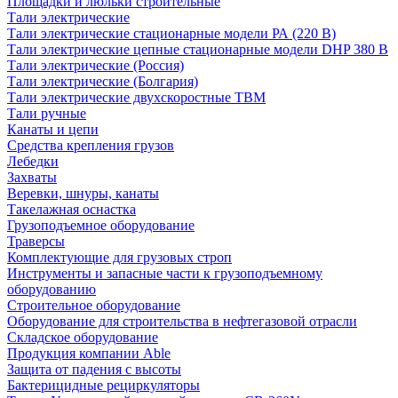
Площадки и люльки строительные
Тали электрические
Тали электрические стационарные модели РА (220 В)
Тали электрические цепные стационарные модели DHP 380 В
Тали электрические (Россия)
Тали электрические (Болгария)
Тали электрические двухскоростные TBM
Тали ручные
Канаты и цепи
Средства крепления грузов
Лебедки
Захваты
Веревки, шнуры, канаты
Такелажная оснастка
Грузоподъемное оборудование
Траверсы
Комплектующие для грузовых строп
Инструменты и запасные части к грузоподъемному
оборудованию
Строительное оборудование
Оборудование для строительства в нефтегазовой отрасли
Складское оборудование
Продукция компании Able
Защита от падения с высоты
Бактерицидные рециркуляторы