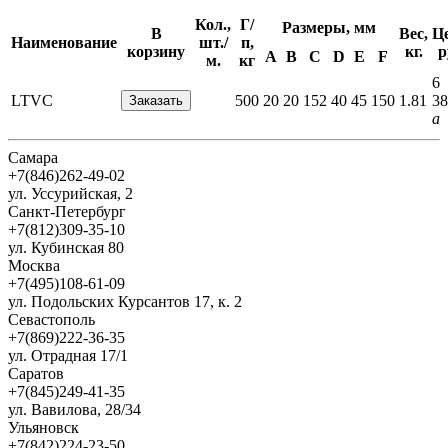
Кол.,
Г/
Размеры, мм
В
Вес,
Це
Наименование
шт./
п,
корзину
кг.
р
A
B
C
D
E
F
м.
кг
6
LTVC
500
20
20
152
40
45
150
1.81
38
a
Самара
+7(846)262-49-02
ул. Уссурийская, 2
Санкт-Петербург
+7(812)309-35-10
ул. Кубинская 80
Москва
+7(495)108-61-09
ул. Подольских Курсантов 17, к. 2
Севастополь
+7(869)222-36-35
ул. Отрадная 17/1
Саратов
+7(845)249-41-35
ул. Вавилова, 28/34
Ульяновск
+7(842)224-23-50