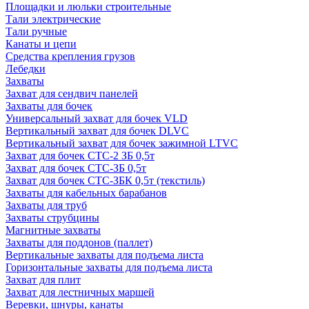
Площадки и люльки строительные
Тали электрические
Тали ручные
Канаты и цепи
Средства крепления грузов
Лебедки
Захваты
Захват для сендвич панелей
Захваты для бочек
Универсальный захват для бочек VLD
Вертикальный захват для бочек DLVC
Вертикальный захват для бочек зажимной LTVC
Захват для бочек СТС-2 ЗБ 0,5т
Захват для бочек СТС-ЗБ 0,5т
Захват для бочек СТС-ЗБК 0,5т (текстиль)
Захваты для кабельных барабанов
Захваты для труб
Захваты струбцины
Магнитные захваты
Захваты для поддонов (паллет)
Вертикальные захваты для подъема листа
Горизонтальные захваты для подъема листа
Захват для плит
Захват для лестничных маршей
Веревки, шнуры, канаты