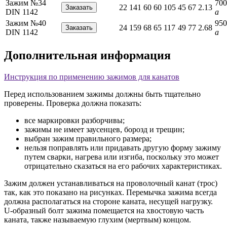
Зажим №34
700
22
141
60
60
105
45
67
2.13
DIN 1142
a
Зажим №40
950
24
159
68
65
117
49
77
2.68
DIN 1142
a
Дополнительная информация
Инструкция по применению зажимов для канатов
Перед использованием зажимы должны быть тщательно
проверены. Проверка должна показать:
все маркировки разборчивы;
зажимы не имеет заусенцев, борозд и трещин;
выбран зажим правильного размера;
нельзя поправлять или придавать другую форму зажиму
путем сварки, нагрева или изгиба, поскольку это может
отрицательно сказаться на его рабочих характеристиках.
Зажим должен устанавливаться на проволочный канат (трос)
так, как это показано на рисунках. Перемычка зажима всегда
должна располагаться на стороне каната, несущей нагрузку.
U-образный болт зажима помещается на хвостовую часть
каната, также называемую глухим (мертвым) концом.