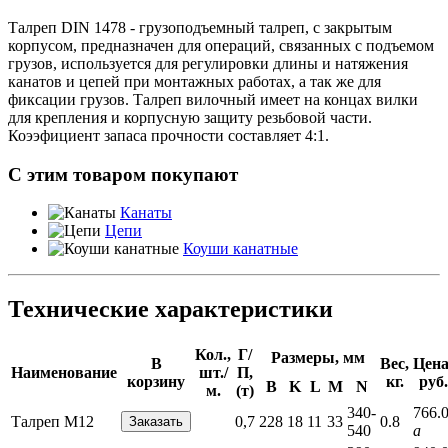
Талреп DIN 1478 - грузоподъемный талреп, с закрытым
корпусом, предназначен для операций, связанных с подъемом
грузов, используется для регулировки длины и натяжения
канатов и цепей при монтажных работах, а так же для
фиксации грузов. Талреп вилочный имеет на концах вилки
для крепления и корпусную защиту резьбовой части.
Коээфициент запаса прочности составляет 4:1.
С этим товаром покупают
Канаты
Цепи
Коуши канатные
Технические характеристики
Кол.,
Г/
Размеры, мм
В
Вес,
Цена
Наименование
шт./
П,
корзину
кг.
руб.
B
K
L
M
N
м.
(т)
340-
766.
Талреп М12
0,7
228
18
11
33
0.8
540
a