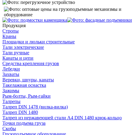
Продукция
Стропы
Краны
Площадки и люльки строительные
Тали электрические
Тали ручные
Канаты и цепи
Средства крепления грузов
Лебедки
Захваты
Веревки, шнуры, канаты
Такелажная оснастка
Зажимы
Рым-болты, Рым-гайки
Талрепы
Талреп DIN 1478 (вилка-вилка)
Талреп DIN 1480
Талреп из нержавеющей стали А4 DIN 1480 крюк-кольцо
Точки подъема груза
Скобы
Грузоподъемное оборудование