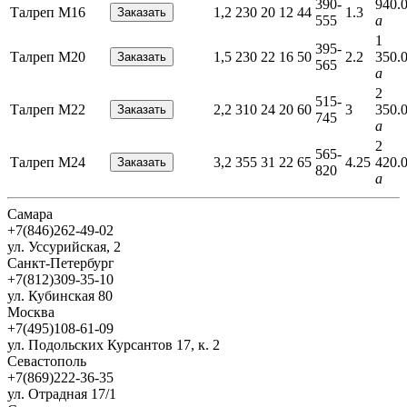
390-
940.
Талреп М16
1,2
230
20
12
44
1.3
555
a
1
395-
Талреп М20
1,5
230
22
16
50
2.2
350.
565
a
2
515-
Талреп М22
2,2
310
24
20
60
3
350.
745
a
2
565-
Талреп М24
3,2
355
31
22
65
4.25
420.
820
a
Самара
+7(846)262-49-02
ул. Уссурийская, 2
Санкт-Петербург
+7(812)309-35-10
ул. Кубинская 80
Москва
+7(495)108-61-09
ул. Подольских Курсантов 17, к. 2
Севастополь
+7(869)222-36-35
ул. Отрадная 17/1