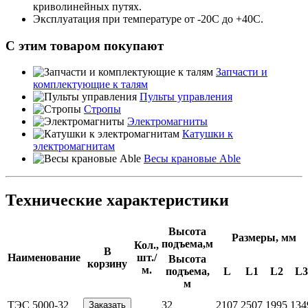
криволинейных путях.
Эксплуатация при температуре от -20С до +40С.
С этим товаром покупают
Запчасти и
комплектующие к талям
Пульты управления
Стропы
Электромагниты
Катушки к
электромагнитам
Весы крановые Able
Технические характеристики
Высота
Размеры, мм
подъема,м
Кол.,
В
Наименование
шт./
Высота
корзину
м.
подъема,
L
L1
L2
L3
м
ТЭС 5000-32
32
2107
2507
1995
134