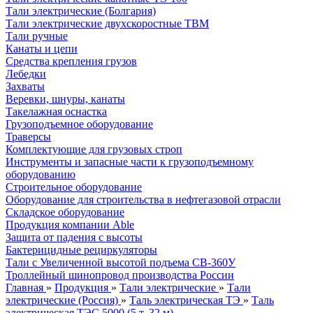
Тали электрические (Болгария)
Тали электрические двухскоростные TBM
Тали ручные
Канаты и цепи
Средства крепления грузов
Лебедки
Захваты
Веревки, шнуры, канаты
Такелажная оснастка
Грузоподъемное оборудование
Траверсы
Комплектующие для грузовых строп
Инструменты и запасные части к грузоподъемному
оборудованию
Строительное оборудование
Оборудование для строительства в нефтегазовой отрасли
Складское оборудование
Продукция компании Able
Защита от падения с высоты
Бактерицидные рециркуляторы
Тали с Увеличенной высотой подъема СВ-360У
Троллейный шинопровод производства России
Главная
»
Продукция
»
Тали электрические
»
Тали
электрические (Россия)
»
Таль электрическая ТЭ
»
Таль
электрическая ТЭС 5000 (5 т, 32 м)