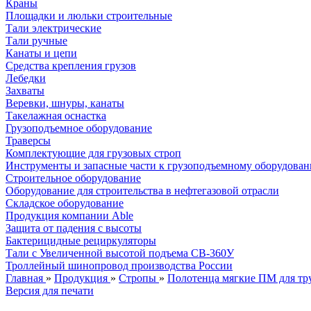
Краны
Площадки и люльки строительные
Тали электрические
Тали ручные
Канаты и цепи
Средства крепления грузов
Лебедки
Захваты
Веревки, шнуры, канаты
Такелажная оснастка
Грузоподъемное оборудование
Траверсы
Комплектующие для грузовых строп
Инструменты и запасные части к грузоподъемному оборудова
Строительное оборудование
Оборудование для строительства в нефтегазовой отрасли
Складское оборудование
Продукция компании Able
Защита от падения с высоты
Бактерицидные рециркуляторы
Тали с Увеличенной высотой подъема СВ-360У
Троллейный шинопровод производства России
Главная
»
Продукция
»
Стропы
»
Полотенца мягкие ПМ для тр
Версия для печати