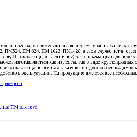
льной ленты, и применяются для подъема и монтажа нитки тру
, ПМ524, ПМ 824, ПМ 1023, ПМ1428, в этом случае петли строп
ное, П - полотенце, л - ленточное) для подъема труб для подвес
 может изготавляваться как из ленты, так в виде круглопрядных
овить полотенца по эскизам заказчика и с длиной необходимой
 удобство в эксплуатации. На продукцию имеются все необходим
 траверсой
.
енца ПМ для труб