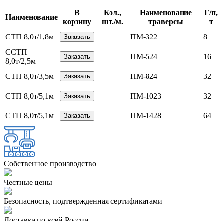
В
Кол.,
Наименование
Г/п,
Наименование
корзину
шт./м.
траверсы
т
СТП 8,0т/1,8м
ПМ-322
8
ССТП
ПМ-524
16
8,0т/2,5м
СТП 8,0т/3,5м
ПМ-824
32
СТП 8,0т/5,1м
ПМ-1023
32
СТП 8,0т/5,1м
ПМ-1428
64
Собственное производство
Чеcтные цены
Безопасность, подтвержденная сертификатами
Доставка по всей России