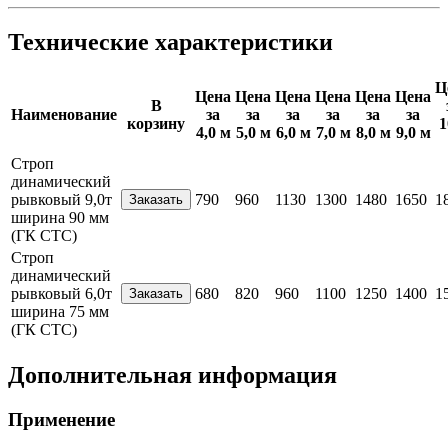
Технические характеристики
Ц
Цена
Цена
Цена
Цена
Цена
Цена
В
Наименование
за
за
за
за
за
за
корзину
1
4,0 м
5,0 м
6,0 м
7,0 м
8,0 м
9,0 м
Строп
динамический
рывковый 9,0т
790
960
1130
1300
1480
1650
1
ширина 90 мм
(ГК СТС)
Строп
динамический
рывковый 6,0т
680
820
960
1100
1250
1400
1
ширина 75 мм
(ГК СТС)
Дополнительная информация
Применение