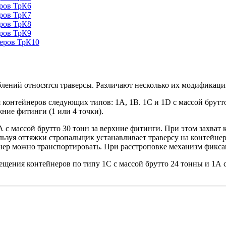
еров ТрК6
еров ТрК7
еров ТрК8
еров ТрК9
неров ТрК10
ений относятся траверсы. Различают несколько их модификаций
 контейнеров следующих типов: 1А, 1В. 1С и 1D с массой брутто
ние фитинги (1 или 4 точки).
 с массой брутто 30 тонн за верхние фитинги. При этом захват
ьзуя оттяжки стропальщик устанавливает траверсу на контейнер
нер можно транспортировать. При расстроповке механизм фикса
ещения контейнеров по типу 1С с массой брутто 24 тонны и 1А с