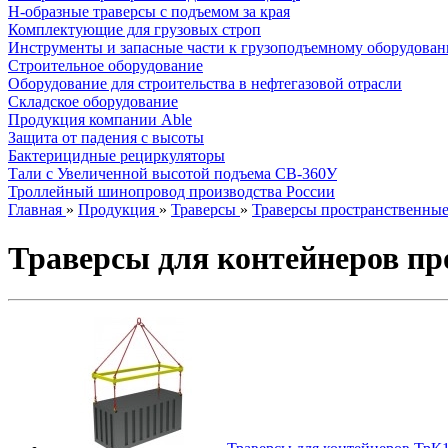
Н-образные траверсы с подъемом за края
Комплектующие для грузовых строп
Инструменты и запасные части к грузоподъемному оборудова
Строительное оборудование
Оборудование для строительства в нефтегазовой отрасли
Складское оборудование
Продукция компании Able
Защита от падения с высоты
Бактерицидные рециркуляторы
Тали с Увеличенной высотой подъема СВ-360У
Троллейный шинопровод производства России
Главная
»
Продукция
»
Траверсы
»
Траверсы пространственны
Траверсы для контейнеров п