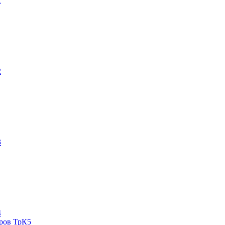
1
2
3
4
еров ТрК5