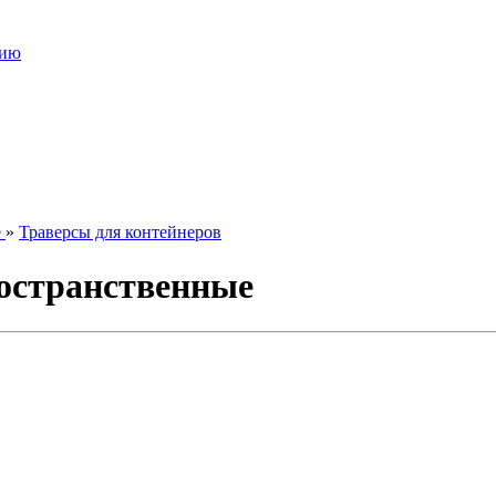
нию
е
»
Траверсы для контейнеров
ространственные