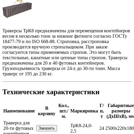
Траверсы ТрК8 предназначены для перемещения контейнеров
весом в несколько тонн за нижние фитинги согласно ГОСТу
18477-79 и по ISO 668-88. Строповка, расстроповка
производится вручную стропальщиком. При заказе
согласуются типы применяемых стропов. Это могут быть
текстильные, канатные или цепные типы стропов. Траверсы
предназначены для 20 и 40 футовых контейнеров.
Грузоподъемность траверсы от 24-х до 30-ти тонн. Масса
траверс от 195 до 230 кг.
Технические характеристики
Кол.,
Г/
Габаритные
В
Наименование
шт./
Маркировка
п,
размеры
корзину
м.
т
(ДхШхВ), м
Траверса для
ТрК8-24,0-
20-ти футовых
24
2500х220х180
2,5
контейнеров