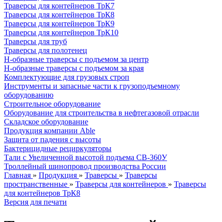
Траверсы для контейнеров ТрК7
Траверсы для контейнеров ТрК8
Траверсы для контейнеров ТрК9
Траверсы для контейнеров ТрК10
Траверсы для труб
Траверсы для полотенец
Н-образные траверсы с подъемом за центр
Н-образные траверсы с подъемом за края
Комплектующие для грузовых строп
Инструменты и запасные части к грузоподъемному
оборудованию
Строительное оборудование
Оборудование для строительства в нефтегазовой отрасли
Складское оборудование
Продукция компании Able
Защита от падения с высоты
Бактерицидные рециркуляторы
Тали с Увеличенной высотой подъема СВ-360У
Троллейный шинопровод производства России
Главная
»
Продукция
»
Траверсы
»
Траверсы
пространственные
»
Траверсы для контейнеров
»
Траверсы
для контейнеров ТрК8
Версия для печати