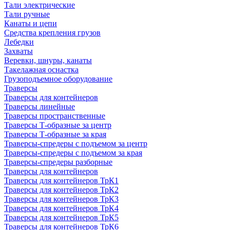
Тали электрические
Тали ручные
Канаты и цепи
Средства крепления грузов
Лебедки
Захваты
Веревки, шнуры, канаты
Такелажная оснастка
Грузоподъемное оборудование
Траверсы
Траверсы для контейнеров
Траверсы линейные
Траверсы пространственные
Траверсы Т-образные за центр
Траверсы Т-образные за края
Траверсы-спредеры с подъемом за центр
Траверсы-спредеры с подъемом за края
Траверсы-спредеры разборные
Траверсы для контейнеров
Траверсы для контейнеров ТрК1
Траверсы для контейнеров ТрК2
Траверсы для контейнеров ТрК3
Траверсы для контейнеров ТрК4
Траверсы для контейнеров ТрК5
Траверсы для контейнеров ТрК6