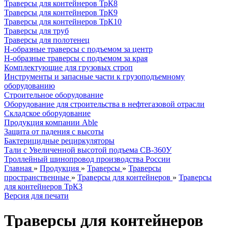
Траверсы для контейнеров ТрК8
Траверсы для контейнеров ТрК9
Траверсы для контейнеров ТрК10
Траверсы для труб
Траверсы для полотенец
Н-образные траверсы с подъемом за центр
Н-образные траверсы с подъемом за края
Комплектующие для грузовых строп
Инструменты и запасные части к грузоподъемному
оборудованию
Строительное оборудование
Оборудование для строительства в нефтегазовой отрасли
Складское оборудование
Продукция компании Able
Защита от падения с высоты
Бактерицидные рециркуляторы
Тали с Увеличенной высотой подъема СВ-360У
Троллейный шинопровод производства России
Главная
»
Продукция
»
Траверсы
»
Траверсы
пространственные
»
Траверсы для контейнеров
»
Траверсы
для контейнеров ТрК3
Версия для печати
Траверсы для контейнеров