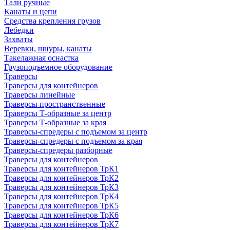
Тали ручные
Канаты и цепи
Средства крепления грузов
Лебедки
Захваты
Веревки, шнуры, канаты
Такелажная оснастка
Грузоподъемное оборудование
Траверсы
Траверсы для контейнеров
Траверсы линейные
Траверсы пространственные
Траверсы Т-образные за центр
Траверсы Т-образные за края
Траверсы-спредеры с подъемом за центр
Траверсы-спредеры с подъемом за края
Траверсы-спредеры разборные
Траверсы для контейнеров
Траверсы для контейнеров ТрК1
Траверсы для контейнеров ТрК2
Траверсы для контейнеров ТрК3
Траверсы для контейнеров ТрК4
Траверсы для контейнеров ТрК5
Траверсы для контейнеров ТрК6
Траверсы для контейнеров ТрК7