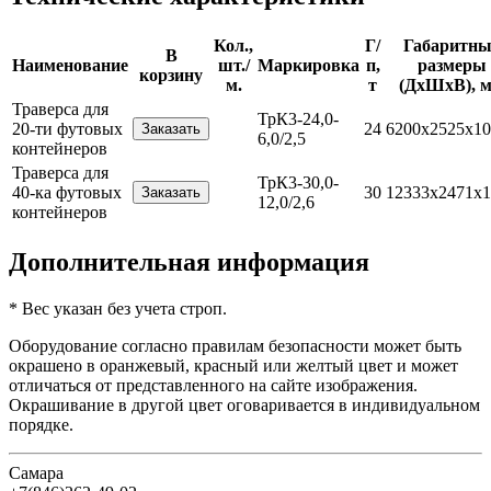
Кол.,
Г/
Габаритны
В
Наименование
шт./
Маркировка
п,
размеры
корзину
м.
т
(ДхШхВ), 
Траверса для
ТрК3-24,0-
20-ти футовых
24
6200х2525х10
6,0/2,5
контейнеров
Траверса для
ТрК3-30,0-
40-ка футовых
30
12333х2471х1
12,0/2,6
контейнеров
Дополнительная информация
* Вес указан без учета строп.
Оборудование согласно правилам безопасности может быть
окрашено в оранжевый, красный или желтый цвет и может
отличаться от представленного на сайте изображения.
Окрашивание в другой цвет оговаривается в индивидуальном
порядке.
Самара