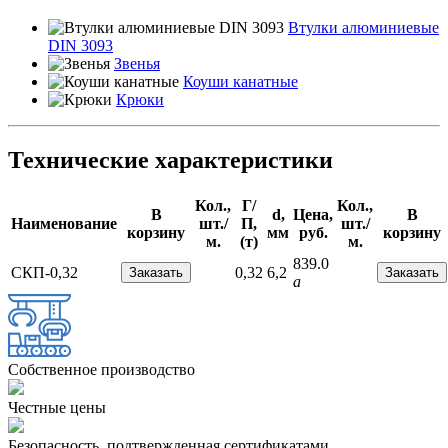
Втулки алюминиевые
DIN 3093
Звенья
Коуши канатные
Крюки
Технические характеристики
Кол.,
Г/
Кол.,
В
d,
Цена,
В
Наименование
шт./
П,
шт./
корзину
мм
руб.
корзину
м.
(т)
м.
839.0
СКП-0,32
0,32
6,2
a
Собственное производство
Чеcтные цены
Безопасность, подтвержденная сертификатами