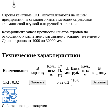
Стропы канатные СКП изготавливаются на нашем
предприятии из стального каната методом опрессовки
алюминиевой втулкой или ручной заплеткой.
Коэффициент запаса прочности канатов стропов по
отношению к расчетному разрывному усилию - не менее 6.
Длина стропов от 1000 до 30000 мм.
Технические характеристики
Кол.,
Г/
Кол.,
В
d,
Цена,
В
Наименование
шт./
П,
шт./
корзину
мм
руб.
корзину
м.
(т)
м.
416.0
СКП-0,32
0,32
6,2
a
Собственное производство