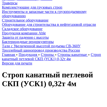
Траверсы
Комплектующие для грузовых строп
Инструменты и запасные части к грузоподъемному
оборудованию
Строительное оборудование
Оборудование для строительства в нефтегазовой отрасли
Складское оборудование
Продукция компании Able
Защита от падения с высоты
Бактерицидные рециркуляторы
Тали с Увеличенной высотой подъема СВ-360У
Троллейный шинопровод производства России
Главная
»
Продукция
»
Стропы
»
Стропы канатные
»
Строп
канатный петлевой СКП (УСК1) 0,32т 4м
Версия для печати
Строп канатный петлевой
СКП (УСК1) 0,32т 4м