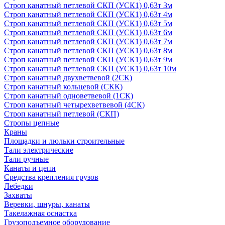
Строп канатный петлевой СКП (УСК1) 0,63т 3м
Строп канатный петлевой СКП (УСК1) 0,63т 4м
Строп канатный петлевой СКП (УСК1) 0,63т 5м
Строп канатный петлевой СКП (УСК1) 0,63т 6м
Строп канатный петлевой СКП (УСК1) 0,63т 7м
Строп канатный петлевой СКП (УСК1) 0,63т 8м
Строп канатный петлевой СКП (УСК1) 0,63т 9м
Строп канатный петлевой СКП (УСК1) 0,63т 10м
Строп канатный двухветвевой (2СК)
Строп канатный кольцевой (СКК)
Строп канатный одноветвевой (1СК)
Строп канатный четырехветвевой (4СК)
Строп канатный петлевой (СКП)
Стропы цепные
Краны
Площадки и люльки строительные
Тали электрические
Тали ручные
Канаты и цепи
Средства крепления грузов
Лебедки
Захваты
Веревки, шнуры, канаты
Такелажная оснастка
Грузоподъемное оборудование