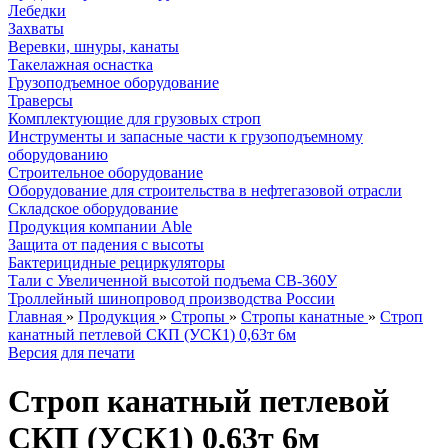
Лебедки
Захваты
Веревки, шнуры, канаты
Такелажная оснастка
Грузоподъемное оборудование
Траверсы
Комплектующие для грузовых строп
Инструменты и запасные части к грузоподъемному
оборудованию
Строительное оборудование
Оборудование для строительства в нефтегазовой отрасли
Складское оборудование
Продукция компании Able
Защита от падения с высоты
Бактерицидные рециркуляторы
Тали с Увеличенной высотой подъема СВ-360У
Троллейный шинопровод производства России
Главная
»
Продукция
»
Стропы
»
Стропы канатные
»
Строп
канатный петлевой СКП (УСК1) 0,63т 6м
Версия для печати
Строп канатный петлевой
СКП (УСК1) 0,63т 6м