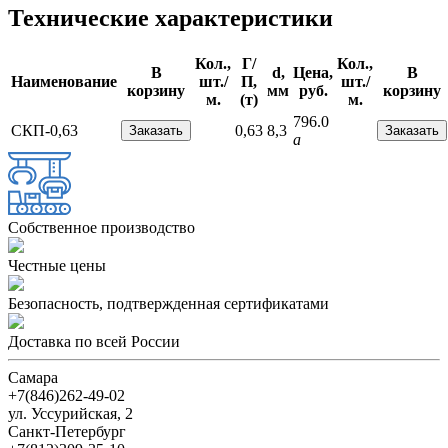
Технические характеристики
Кол.,
Г/
Кол.,
В
d,
Цена,
В
Наименование
шт./
П,
шт./
корзину
мм
руб.
корзину
м.
(т)
м.
796.0
СКП-0,63
0,63
8,3
a
Собственное производство
Чеcтные цены
Безопасность, подтвержденная сертификатами
Доставка по всей России
Самара
+7(846)262-49-02
ул. Уссурийская, 2
Санкт-Петербург