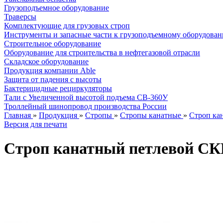
Грузоподъемное оборудование
Траверсы
Комплектующие для грузовых строп
Инструменты и запасные части к грузоподъемному оборудова
Строительное оборудование
Оборудование для строительства в нефтегазовой отрасли
Складское оборудование
Продукция компании Able
Защита от падения с высоты
Бактерицидные рециркуляторы
Тали с Увеличенной высотой подъема СВ-360У
Троллейный шинопровод производства России
Главная
»
Продукция
»
Стропы
»
Стропы канатные
»
Строп ка
Версия для печати
Строп канатный петлевой СК