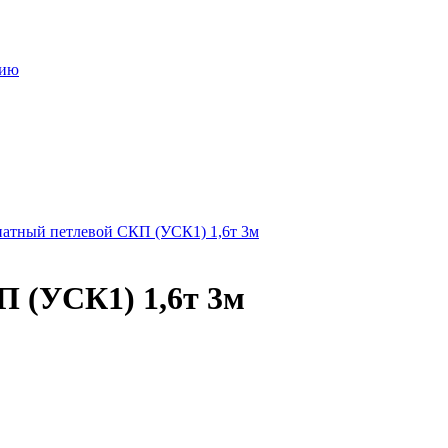
нию
натный петлевой СКП (УСК1) 1,6т 3м
П (УСК1) 1,6т 3м