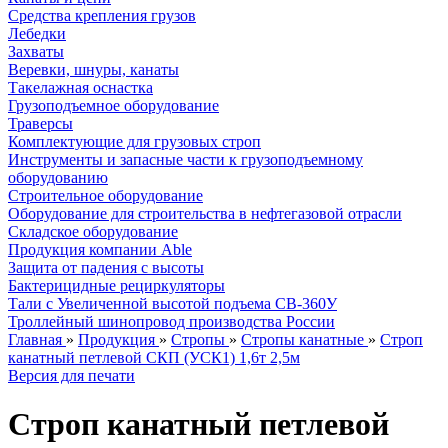
Средства крепления грузов
Лебедки
Захваты
Веревки, шнуры, канаты
Такелажная оснастка
Грузоподъемное оборудование
Траверсы
Комплектующие для грузовых строп
Инструменты и запасные части к грузоподъемному
оборудованию
Строительное оборудование
Оборудование для строительства в нефтегазовой отрасли
Складское оборудование
Продукция компании Able
Защита от падения с высоты
Бактерицидные рециркуляторы
Тали с Увеличенной высотой подъема СВ-360У
Троллейный шинопровод производства России
Главная
»
Продукция
»
Стропы
»
Стропы канатные
»
Строп
канатный петлевой СКП (УСК1) 1,6т 2,5м
Версия для печати
Строп канатный петлевой