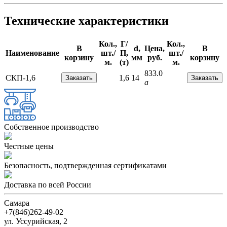
Технические характеристики
Кол.,
Г/
Кол.,
В
d,
Цена,
В
Наименование
шт./
П,
шт./
корзину
мм
руб.
корзину
м.
(т)
м.
833.0
СКП-1,6
1,6
14
a
Собственное производство
Чеcтные цены
Безопасность, подтвержденная сертификатами
Доставка по всей России
Самара
+7(846)262-49-02
ул. Уссурийская, 2